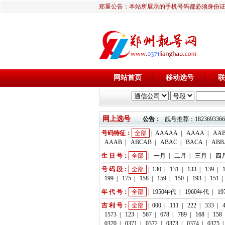
郑重公告：本站所展示的手机号码都必须身份
网站首页
移动选号
联
网上选号
公告：
靓号推荐：18236933666 
号码特征：
全部
|
AAAAA
|
AAAA
|
AA
AAAB
|
ABCAB
|
ABAC
|
BACA
|
ABB
生 日 号：
全部
|
一月
|
二月
|
三月
|
四
号 码 段：
全部
|
130
|
131
|
133
|
139
|
199
|
175
|
158
|
159
|
150
|
193
|
151
|
年 代 号：
全部
|
1950年代
|
1960年代
|
1
吉 利 号：
全部
|
000
|
111
|
222
|
333
|
1573
|
123
|
567
|
678
|
789
|
168
|
158
0370
|
0371
|
0372
|
0373
|
0374
|
0375
|