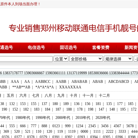
证原件本人到场当面办理！
通选号
电信选号
固话选号
套餐资费
新闻资
13837178777 15903666667 15903661111 13137119999 18530036666 1338
BBB
|
AAA
|
AA
|
AABBCC
|
AABB
|
ABABAB
|
ABAB
|
ABCDABCD
|
A
ABB
|
**AB**AB
|
*A*A*A*A
|
XXAAXXAA
月
|
五月
|
六月
|
七月
|
八月
|
九月
|
十月
|
十一月
|
十二月
138
|
132
|
153
|
155
|
137
|
180
|
189
|
136
|
156
|
181
|
135
|
177
|
185
|
190
|
152
|
182
|
183
|
184
|
187
|
188
|
178
|
198
|
147
|
148
|
195
|
172
970年代
|
1980年代
|
1990年代
|
2000年代
|
2010年代
|
2020年代
444
|
555
|
666
|
777
|
888
|
0123
|
999
|
1234
|
2345
|
3456
|
4567
|
5678
|
|
369
|
520
|
521
|
110
|
120
|
119
|
1119
|
0000
|
1111
|
2222
|
3333
|
444
0376
|
0377
|
0378
|
0379
|
0391
|
0392
|
0393
|
0394
|
0395
|
0396
|
0398
|