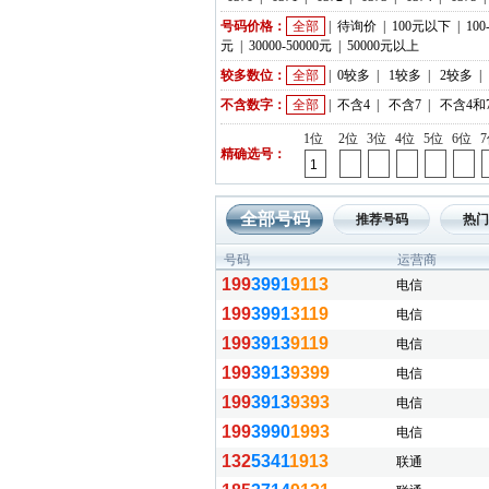
号码价格：
全部
|
待询价
|
100元以下
|
100
元
|
30000-50000元
|
50000元以上
较多数位：
全部
|
0较多
|
1较多
|
2较多
|
不含数字：
全部
|
不含4
|
不含7
|
不含4和
1位
2位
3位
4位
5位
6位
精确选号：
全部号码
推荐号码
热门
号码
运营商
199
3991
9113
电信
199
3991
3119
电信
199
3913
9119
电信
199
3913
9399
电信
199
3913
9393
电信
199
3990
1993
电信
132
5341
1913
联通