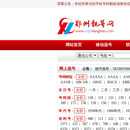
郑重公告：本站所展示的手机号码都必须身份
网站首页
移动选号
联
网上选号
公告：
靓号推荐：18236933666 
号码特征：
全部
|
AAAAA
|
AAAA
|
AA
AAAB
|
ABCAB
|
ABAC
|
BACA
|
ABB
生 日 号：
全部
|
一月
|
二月
|
三月
|
四
号 码 段：
全部
|
130
|
131
|
133
|
139
|
199
|
175
|
158
|
159
|
150
|
193
|
151
|
年 代 号：
全部
|
1950年代
|
1960年代
|
1
吉 利 号：
全部
|
000
|
111
|
222
|
333
|
1573
|
123
|
567
|
678
|
789
|
168
|
158
0370
|
0371
|
0372
|
0373
|
0374
|
0375
|