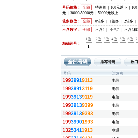
号码价格：
全部
|
待询价
|
100元以下
|
100
元
|
30000-50000元
|
50000元以上
较多数位：
全部
|
0较多
|
1较多
|
2较多
|
不含数字：
全部
|
不含4
|
不含7
|
不含4和
1位
2位
3位
4位
5位
6位
精确选号：
全部号码
推荐号码
热门
号码
运营商
199
3991
9113
电信
199
3991
3119
电信
199
3913
9119
电信
199
3913
9399
电信
199
3913
9393
电信
199
3990
1993
电信
132
5341
1913
联通