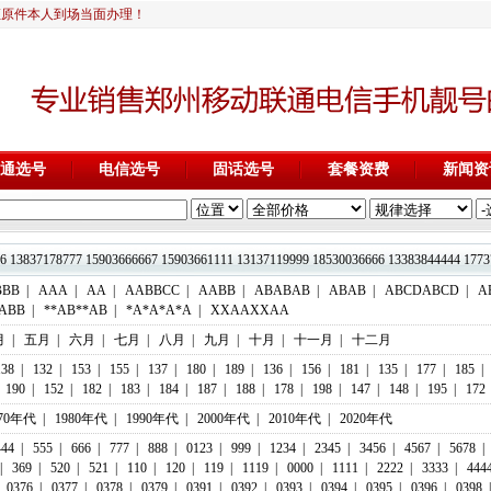
证原件本人到场当面办理！
通选号
电信选号
固话选号
套餐资费
新闻资
13837178777 15903666667 15903661111 13137119999 18530036666 1338
BBB
|
AAA
|
AA
|
AABBCC
|
AABB
|
ABABAB
|
ABAB
|
ABCDABCD
|
A
ABB
|
**AB**AB
|
*A*A*A*A
|
XXAAXXAA
月
|
五月
|
六月
|
七月
|
八月
|
九月
|
十月
|
十一月
|
十二月
138
|
132
|
153
|
155
|
137
|
180
|
189
|
136
|
156
|
181
|
135
|
177
|
185
|
190
|
152
|
182
|
183
|
184
|
187
|
188
|
178
|
198
|
147
|
148
|
195
|
172
970年代
|
1980年代
|
1990年代
|
2000年代
|
2010年代
|
2020年代
444
|
555
|
666
|
777
|
888
|
0123
|
999
|
1234
|
2345
|
3456
|
4567
|
5678
|
|
369
|
520
|
521
|
110
|
120
|
119
|
1119
|
0000
|
1111
|
2222
|
3333
|
444
0376
|
0377
|
0378
|
0379
|
0391
|
0392
|
0393
|
0394
|
0395
|
0396
|
0398
|